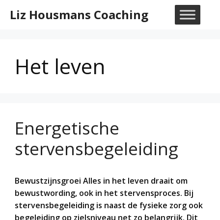
Ga
Liz Housmans Coaching
naar
M
de
inhoud
Het leven
Energetische
stervensbegeleiding
Bewustzijnsgroei Alles in het leven draait om
bewustwording, ook in het stervensproces. Bij
stervensbegeleiding is naast de fysieke zorg ook
begeleiding op zielsniveau net zo belangrijk. Dit