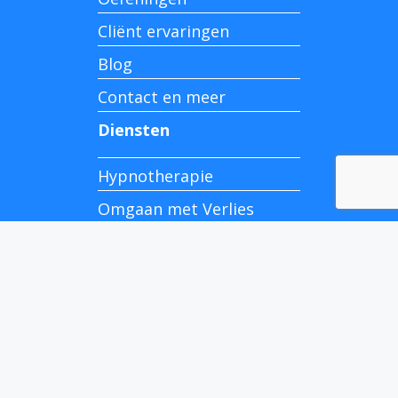
Cliënt ervaringen
Blog
Contact en meer
Diensten
Hypnotherapie
Omgaan met Verlies
Holistisch Coachen
Contactgegevens
Donckerstraat 20
6061 EX Posterholt
+31 6 57 94 23 04
info@lizhousmanscoaching.nl