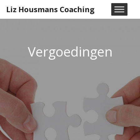
Ga
Liz Housmans Coaching
naar
M
de
inhoud
Vergoedingen