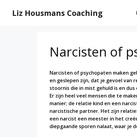
Ga
naar
Liz Housmans Coaching
de
inhoud
Narcisten of 
Narcisten of psychopaten maken geb
en geslepen zijn, dat je gevoel van 
stoornis die in mist gehuld is en du
Er zijn heel veel mensen die te mak
manier; de relatie kind en een narc
narcistische partner. Het zijn relati
een narcist een meester in het creër
diepgaande sporen nalaat, waar je de