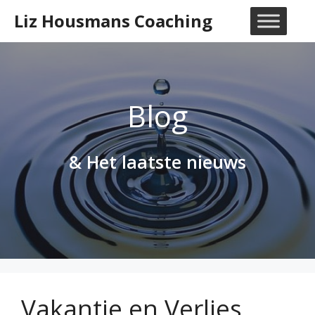
Ga
Liz Housmans Coaching
naar
M
de
inhoud
Blog
& Het laatste nieuws
Vakantie en Verlies