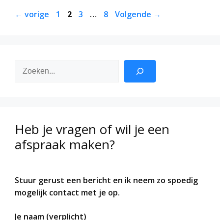
Pagina
Pagina
Pagina
Pagina
←
vorige
1
2
3
…
8
Volgende
→
Zoeken
Heb je vragen of wil je een
afspraak maken?
Stuur gerust een bericht en ik neem zo spoedig
mogelijk contact met je op.
Je naam (verplicht)