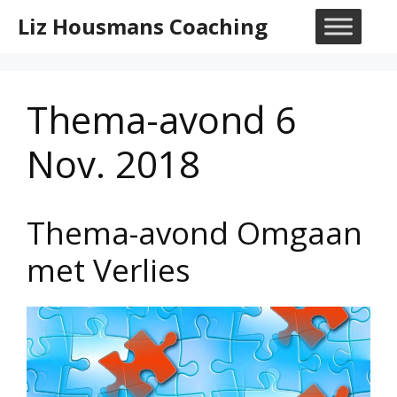
Ga
Liz Housmans Coaching
naar
M
de
inhoud
Thema-avond 6
Nov. 2018
Thema-avond Omgaan
met Verlies