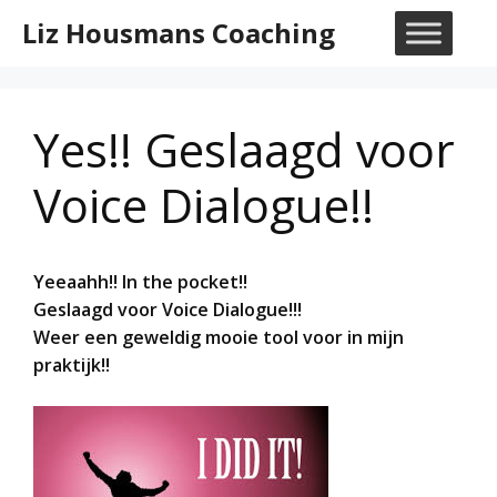
Ga
Liz Housmans Coaching
naar
M
de
inhoud
Yes!! Geslaagd voor
Voice Dialogue!!
Yeeaahh!! In the pocket!!
Geslaagd voor Voice Dialogue!!!
Weer een geweldig mooie tool voor in mijn
praktijk!!