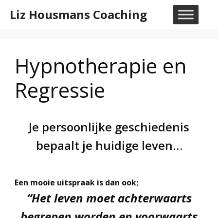
Ga
Liz Housmans Coaching
naar
M
de
inhoud
Hypnotherapie en
Regressie
Je persoonlijke geschiedenis
bepaalt je huidige leven…
Een mooie uitspraak is dan ook;
“Het leven moet achterwaarts
begrepen worden en voorwaarts