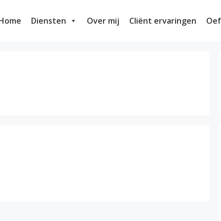
Home
Diensten
Over mij
Cliënt ervaringen
Oef