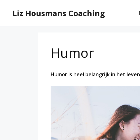
Ga
naar
Liz Housmans Coaching
de
inhoud
Humor
Humor is heel belangrijk in het leven