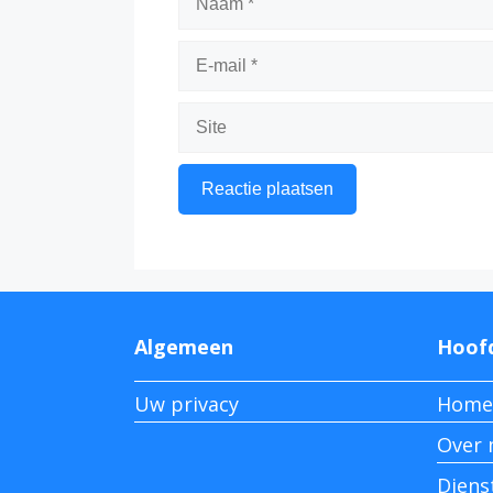
E-
mail
Site
Algemeen
Hoof
Uw privacy
Home
Over 
Diens