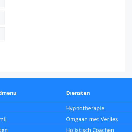
dmenu
Diensten
Hypnotherapie
mij
Omgaan met Verlies
ten
Holistisch Coachen