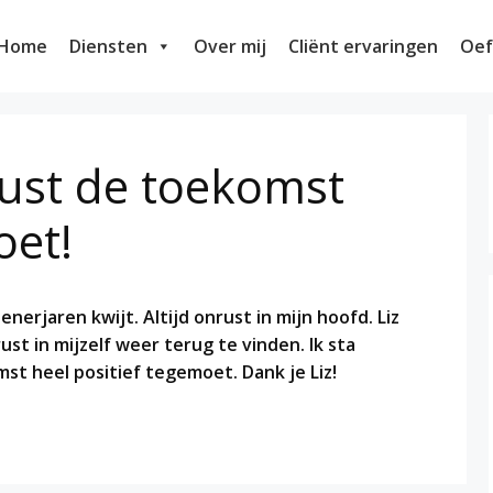
Home
Diensten
Over mij
Cliënt ervaringen
Oef
rust de toekomst
oet!
tienerjaren kwijt. Altijd onrust in mijn hoofd. Liz
st in mijzelf weer terug te vinden. Ik sta
mst heel positief tegemoet. Dank je Liz!