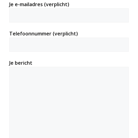
Je e-mailadres (verplicht)
Telefoonnummer (verplicht)
Je bericht