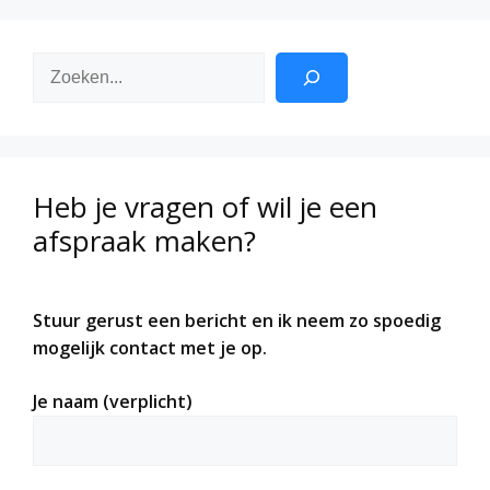
Zoeken
Heb je vragen of wil je een
afspraak maken?
Stuur gerust een bericht en ik neem zo spoedig
mogelijk contact met je op.
Je naam (verplicht)