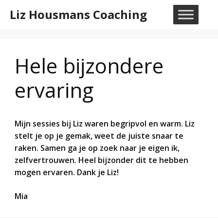
Ga
Liz Housmans Coaching
naar
M
de
inhoud
Hele bijzondere
ervaring
Mijn sessies bij Liz waren begripvol en warm. Liz
stelt je op je gemak, weet de juiste snaar te
raken. Samen ga je op zoek naar je eigen ik,
zelfvertrouwen. Heel bijzonder dit te hebben
mogen ervaren. Dank je Liz!
Mia